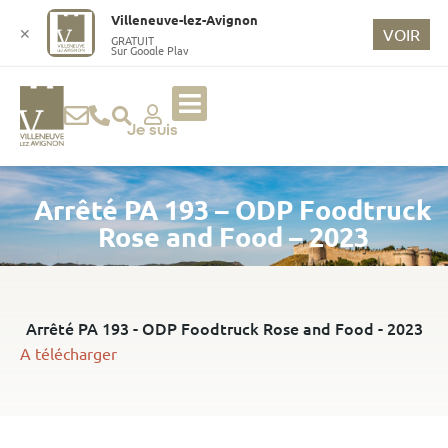
o
Villeneuve-lez-Avignon
n
✕
VOIR
GRATUIT
Sur Google Play
t
e
n
u
Je suis
p
ri
Arrêté PA 193 – ODP Foodtruck
n
ci
Rose and Food – 2023
p
a
l
Arrêté PA 193 - ODP Foodtruck Rose and Food - 2023
A télécharger