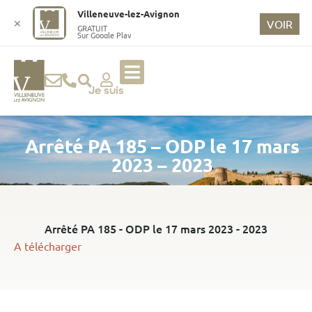
o
Villeneuve-lez-Avignon
n
✕
VOIR
GRATUIT
Sur Google Play
t
e
n
u
Je suis
p
ri
Arrêté PA 185 – ODP le 17 mars
n
ci
2023 – 2023
p
a
l
Arrêté PA 185 - ODP le 17 mars 2023 - 2023
A télécharger