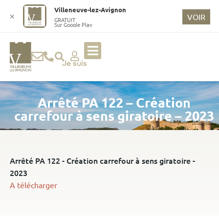
o
Villeneuve-lez-Avignon
n
✕
VOIR
GRATUIT
Sur Google Play
t
e
n
u
Je suis
p
ri
Arrêté PA 122 – Création
n
ci
carrefour à sens giratoire – 2023
p
a
l
Arrêté PA 122 - Création carrefour à sens giratoire -
2023
A télécharger