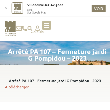
o
Villeneuve-lez-Avignon
n
✕
VOIR
GRATUIT
Sur Google Play
t
e
n
u
Je suis
p
ri
Arrêté PA 107 – Fermeture jardi
n
ci
G Pompidou – 2023
p
a
l
Arrêté PA 107 - Fermeture jardi G Pompidou - 2023
A télécharger