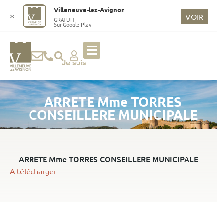
o
Villeneuve-lez-Avignon
n
✕
VOIR
GRATUIT
Sur Google Play
t
e
n
u
Je suis
p
ri
ARRETE Mme TORRES
n
ci
CONSEILLERE MUNICIPALE
p
a
l
ARRETE Mme TORRES CONSEILLERE MUNICIPALE
A télécharger