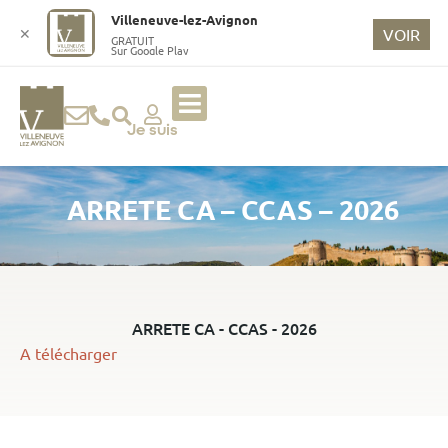
o
Villeneuve-lez-Avignon
n
✕
VOIR
GRATUIT
Sur Google Play
t
e
n
u
Je suis
p
ri
ARRETE CA – CCAS – 2026
n
ci
p
a
l
ARRETE CA - CCAS - 2026
A télécharger