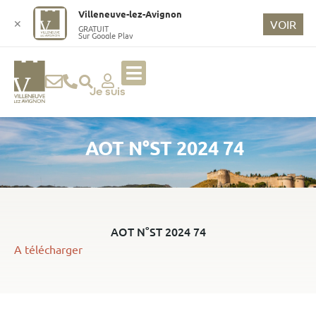
o
Villeneuve-lez-Avignon
n
✕
VOIR
GRATUIT
Sur Google Play
t
e
n
u
Je suis
p
ri
AOT N°ST 2024 74
n
ci
p
a
l
AOT N°ST 2024 74
A télécharger