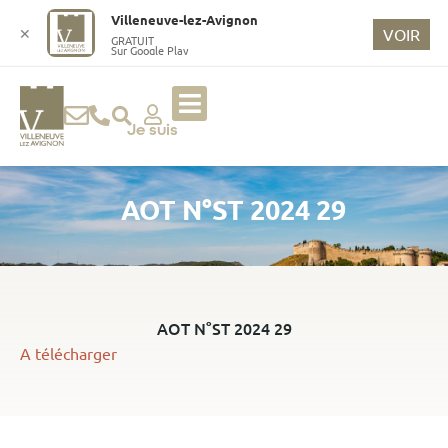
o
Villeneuve-lez-Avignon
n
✕
VOIR
GRATUIT
Sur Google Play
t
e
n
u
Je suis
p
ri
AOT N°ST 2024 29
n
ci
p
a
l
AOT N°ST 2024 29
A télécharger