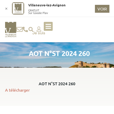
o
Villeneuve-lez-Avignon
n
✕
VOIR
GRATUIT
Sur Google Play
t
e
n
u
Je suis
p
ri
AOT N°ST 2024 260
n
ci
p
a
l
AOT N°ST 2024 260
A télécharger