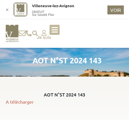
o
Villeneuve-lez-Avignon
n
✕
VOIR
GRATUIT
Sur Google Play
t
e
n
u
Je suis
p
ri
AOT N°ST 2024 143
n
ci
p
a
l
AOT N°ST 2024 143
A télécharger