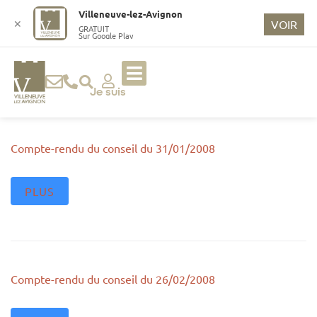
o
Villeneuve-lez-Avignon
n
✕
VOIR
GRATUIT
Sur Google Play
t
e
n
u
Je suis
p
ri
n
Compte-rendu du conseil du 31/01/2008
ci
p
PLUS
a
l
Compte-rendu du conseil du 26/02/2008