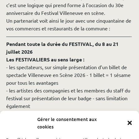
c’est une logique qui prend forme à l’occasion du 30e
anniversaire du Festival Villeneuve en scène.
Un partenariat voit ainsi le jour avec une cinquantaine de
vos commerces et restaurants de la commune :
—————————————————————————-
Pendant toute la durée du FESTIVAL, du 8 au 21
juillet 2026
Les FESTIVALIERS au sens large :
-
les spectateurs, sur simple présentation d’un billet de
spectacle Villeneuve en Scène 2026 - 1 billet = 1 sésame
pour tous les avantages
- les artistes des compagnies et les membres du staff du
festival sur présentation de leur badge - sans limitation
également
BENEFICIERONT D’UNE ATTENTION
de la part des
Gérer le consentement aux
commerçants et professionnels participants : l’apéritif, le
cookies
digestif, ou le café offert lors d’un repas, une réduction
de prix au passage en caisse, un bonus voire un petit