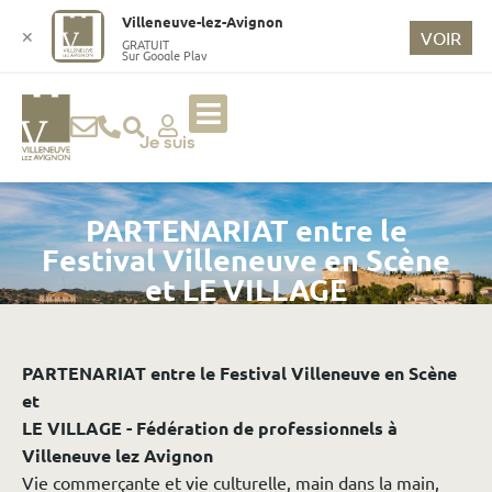
o
Villeneuve-lez-Avignon
n
✕
VOIR
GRATUIT
Sur Google Play
t
e
n
u
Je suis
p
ri
PARTENARIAT entre le
n
ci
Festival Villeneuve en Scène
p
et LE VILLAGE
a
l
PARTENARIAT entre le Festival Villeneuve en Scène
et
LE VILLAGE - Fédération de professionnels à
Villeneuve lez Avignon
Vie commerçante et vie culturelle, main dans la main,