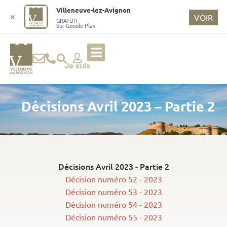
o
Villeneuve-lez-Avignon
n
✕
VOIR
GRATUIT
Sur Google Play
t
e
n
u
Je suis
p
ri
Décisions Avril 2023 – Partie 2
n
ci
p
a
l
Décisions Avril 2023 - Partie 2
Décision numéro 52 - 2023
Décision numéro 53 - 2023
Décision numéro 54 - 2023
Décision numéro 55 - 2023