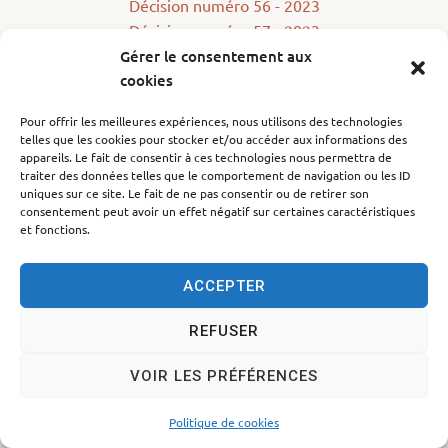
Décision numéro 56 - 2023
Décision numéro 57 - 2023
Décision numéro 58 - 2023
Gérer le consentement aux
cookies
Décision numéro 59 - 2023
Pour offrir les meilleures expériences, nous utilisons des technologies
telles que les cookies pour stocker et/ou accéder aux informations des
appareils. Le fait de consentir à ces technologies nous permettra de
traiter des données telles que le comportement de navigation ou les ID
Accessibilité
Politique des cookies
Mentions légales
uniques sur ce site. Le fait de ne pas consentir ou de retirer son
consentement peut avoir un effet négatif sur certaines caractéristiques
Plan du site
Traitement des données personnelles
et fonctions.
© 2024 - Propulsé par Utopia
ACCEPTER
REFUSER
VOIR LES PRÉFÉRENCES
Politique de cookies