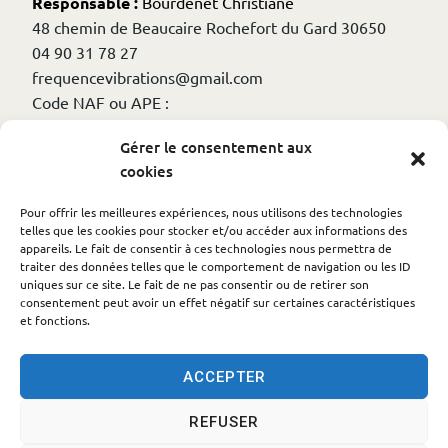
Responsable :
Bourdenet Christiane
48 chemin de Beaucaire Rochefort du Gard 30650
04 90 31 78 27
frequencevibrations@gmail.com
Code NAF ou APE :
chorale de chansons en mouvement
Gérer le consentement aux
cookies
Autres informations
Pour offrir les meilleures expériences, nous utilisons des technologies
telles que les cookies pour stocker et/ou accéder aux informations des
appareils. Le fait de consentir à ces technologies nous permettra de
Numéro de déclaration en préfecture : w302003288
traiter des données telles que le comportement de navigation ou les ID
Date de déclaration en préfecture : 2017-12-04
uniques sur ce site. Le fait de ne pas consentir ou de retirer son
consentement peut avoir un effet négatif sur certaines caractéristiques
Code NAF ou APE : 9499Z
et fonctions.
ACCEPTER
REFUSER
Accessibilité
Politique des cookies
Mentions légales