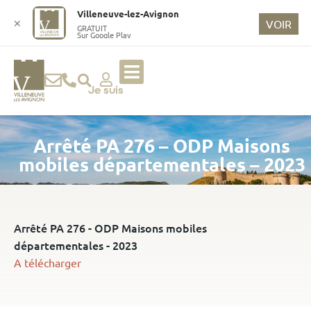
o
Villeneuve-lez-Avignon
n
✕
VOIR
GRATUIT
Sur Google Play
t
e
n
u
Je suis
p
ri
Arrêté PA 276 – ODP Maisons
n
ci
mobiles départementales – 2023
p
a
l
Arrêté PA 276 - ODP Maisons mobiles
départementales - 2023
A télécharger